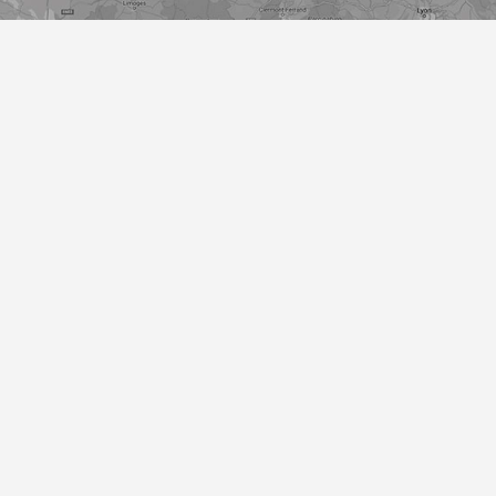
Activités
Ambulance Viviez
Ambulance Flagnac
Taxi Ambulance Boisse-Penchot
Taxi ambulance Livinhac-le-Haut
Ambulance privée Decazeville
Mentions légales