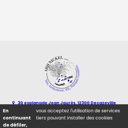
30 esplanade Jean Jaurès, 12300 Decazeville
En
vous acceptez l'utilisation de services
05 65 43 09 07
continuant
tiers pouvant installer des cookies
contact@abh-nickel.fr
de défiler,