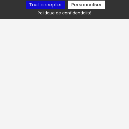
Tout accepter
Personnaliser
Numéro habilitation pompe funéraire : 23-12-
0142
Politique de confidentialité
Avis google