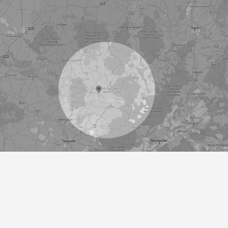
Activités
Ambulance Viviez
Ambulance Flagnac
Taxi Ambulance Boisse-Penchot
Taxi ambulance Livinhac-le-Haut